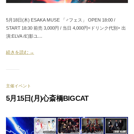
也
5月18日(木) ESAKA MUSE 「♂フェス」 OPEN 18:00 /
START 18:30 前売 3,000円 / 当日 4,000円<ドリンク代別> 出
演:ELVA /幻影ユ…
続きを読む →
主催イベント
5月15日(月)心斎橋BIGCAT
2
b
0
y
2
合
3
同