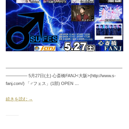
月
押
1
忍
9
代
日
表
奥
野
拓
也
———————————————————————————
————— 5月27日(土) 心斎橋FANJ<大阪>(http://www.s-
fanj.com/) 「♂フェス」(1部) OPEN …
続きを読む →