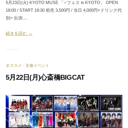
5月23日(火) KYOTO MUSE 「♂フェス in KYOTO」 OPEN
18:00 / START 18:30 前売 3,500円 / 当日 4,000円<ドリンク代
別> 出演:…
続きを読む →
オススメ
主催イベント
/
5月22日(月)心斎橋BIGCAT
2
b
0
y
2
合
3
同
年
会
5
社