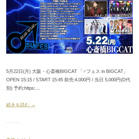
月
押
1
忍
9
代
日
表
奥
野
拓
也
5月22日(月) 大阪・心斎橋BIGCAT 「♂フェス in BIGCAT」
OPEN 15:15 / START 15:45 前売:4,000円 / 当日 5,000円(D代
別) 予約:https:…
続きを読む →