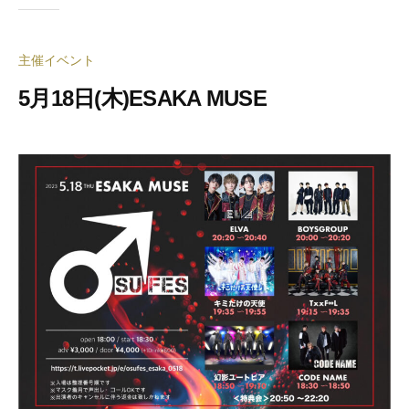
主催イベント
5月18日(木)ESAKA MUSE
2
b
0
y
2
合
3
同
年
会
5
社
月
押
1
忍
9
代
日
表
奥
野
拓