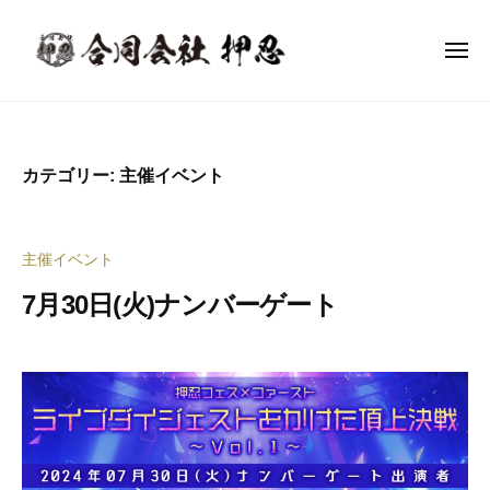
合
ー
コ
同
ン
会
メ
ニ
テ
社
ュ
合
ー
音
ン
押
同
楽
忍
ツ
イ
会
へ
カテゴリー:
主催イベント
ベ
社
ス
ン
押
キ
ト
ッ
忍
主催イベント
企
プ
画
7月30日(火)ナンバーゲート
制
作
2
b
・
0
y
イ
2
合
ベ
4
同
年
会
ン
7
社
ト