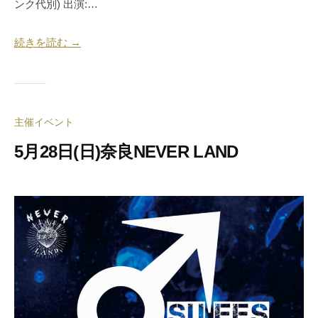
ンク代別) 出演:…
続きを読む →
主催イベント
5月28日(日)奈良NEVER LAND
2
b
0
y
2
合
3
同
年
会
5
社
月
押
1
忍
9
代