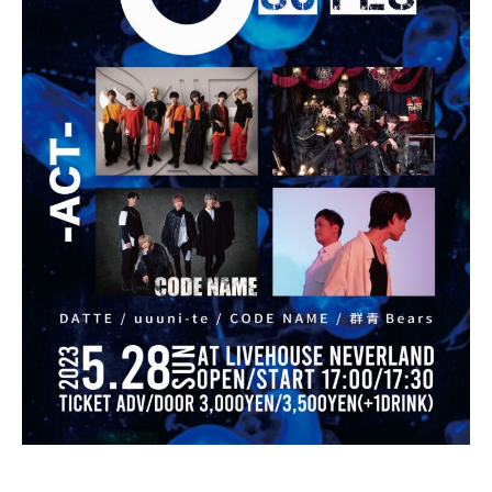
日
表
奥
野
拓
也