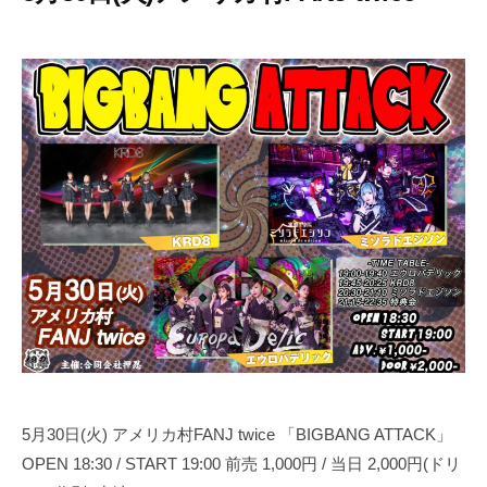
2
b
0
y
2
合
3
同
年
会
5
社
月
押
1
忍
9
代
日
表
奥
野
拓
也
5月30日(火) アメリカ村FANJ twice 「BIGBANG ATTACK」
OPEN 18:30 / START 19:00 前売 1,000円 / 当日 2,000円(ドリ