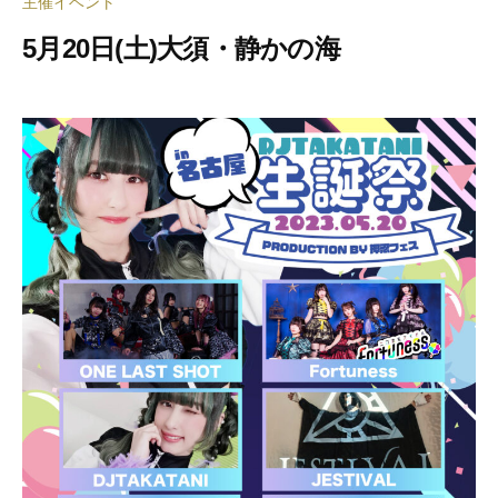
主催イベント
5月20日(土)大須・静かの海
2
b
0
y
2
合
3
同
年
会
5
社
月
押
1
忍
9
代
日
表
奥
野
拓
也