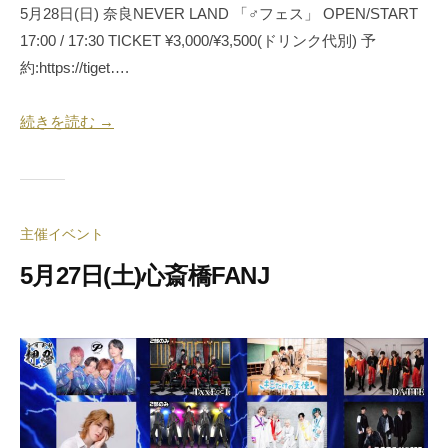
5月28日(日) 奈良NEVER LAND 「♂フェス」 OPEN/START
17:00 / 17:30 TICKET ¥3,000/¥3,500(ドリンク代別) 予
約:https://tiget….
続きを読む →
主催イベント
5月27日(土)心斎橋FANJ
2
b
0
y
2
合
3
同
年
会
5
社