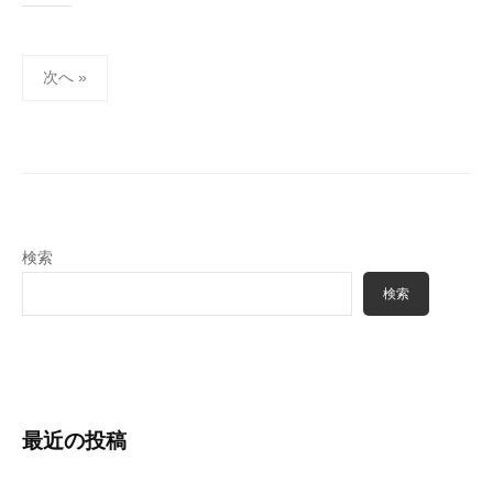
投
次へ »
稿
の
ペ
ー
ジ
送
検索
り
検索
最近の投稿