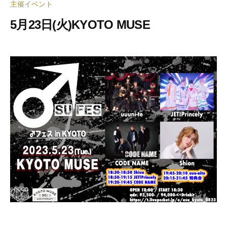
主催イベント
5月23日(火)KYOTO MUSE
2
b
0
y
2
合
3
同
年
会
5
社
月
押
1
忍
9
代
日
表
奥
野
拓
也