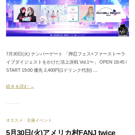
月
押
運
6
忍
営
日
代
・
表
音
奥
響
野
・
拓
人
7月30日(火) ナンバーゲート 「押忍フェス×ファースト〜ラ
也
材
イブダイジェストをかけた頂上決戦 Vol.1〜」 OPEN 18:45 /
仲
START 19:00 優先 2,400円(1ドリンク代別) …
介
続きを読む →
オススメ
主催イベント
/
5月30日(火)アメリカ村FANJ twice