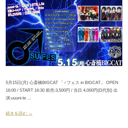
年
会
5
社
月
押
1
忍
9
代
日
表
奥
野
拓
也
5月15日(月) 心斎橋BIGCAT 「♂フェス in BIGCAT」 OPEN
16:00 / START 16:30 前売:3,500円 / 当日 4,000円(D代別) 出
演:uuuni-te …
続きを読む →