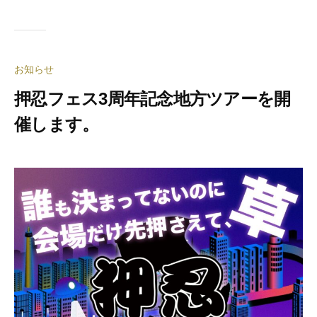
お知らせ
押忍フェス3周年記念地方ツアーを開
催します。
2
b
0
y
2
合
4
同
年
会
6
社
月
押
2
忍
9
代
日
表