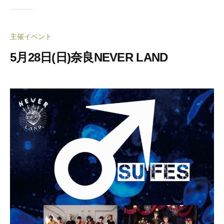
主催イベント
5月28日(日)奈良NEVER LAND
2
b
0
y
2
合
3
同
年
会
5
社
月
押
1
忍
9
代
日
表
奥
野
拓