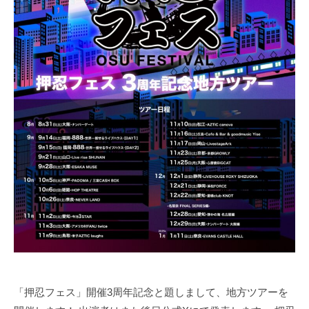
奥
野
拓
也
「押忍フェス」開催3周年記念と題しまして、地方ツアーを