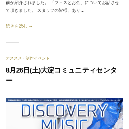
前が紹介されました。 「フェスとお金」についてお話させ
て頂きました。 スタッフの皆様、あり…
続きを読む →
オススメ
制作イベント
/
8月26日(土)大淀コミュニティセンタ
ー
2
b
0
y
2
合
3
同
年
会
8
社