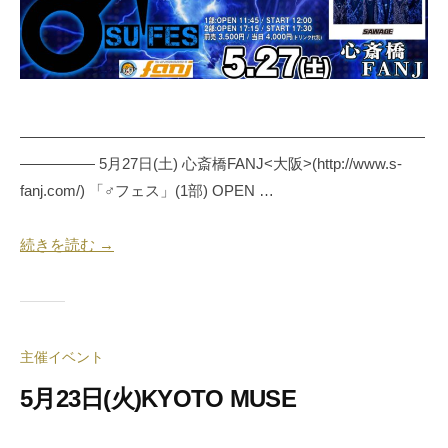
奥
野
拓
也
———————————————————————————
————— 5月27日(土) 心斎橋FANJ<大阪>(http://www.s-
fanj.com/) 「♂フェス」(1部) OPEN …
続きを読む →
主催イベント
5月23日(火)KYOTO MUSE
2
b