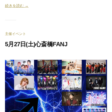
続きを読む →
主催イベント
5月27日(土)心斎橋FANJ
2
b
0
y
2
合
3
同
年
会
5
社
月
押
1
忍
9
代
日
表