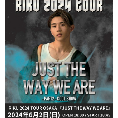
2
合
4
同
年
会
6
社
月
押
2
忍
9
代
日
表
奥
野
拓
也