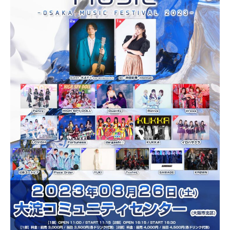
月
押
2
忍
1
代
日
表
奥
野
拓
也