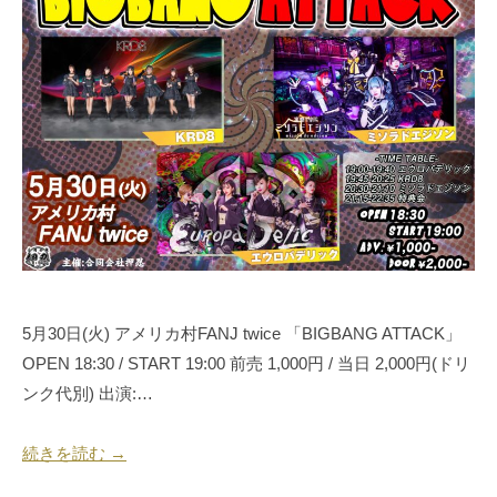
3
同
年
会
5
社
月
押
1
忍
9
代
日
表
奥
野
拓
也
5月30日(火) アメリカ村FANJ twice 「BIGBANG ATTACK」
OPEN 18:30 / START 19:00 前売 1,000円 / 当日 2,000円(ドリ
ンク代別) 出演:…
続きを読む →