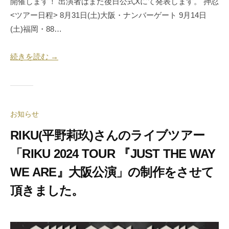
開催します！ 出演者はまた後日公式Xにて発表します。 押忍
<ツアー日程> 8月31日(土)大阪・ナンバーゲート 9月14日
(土)福岡・88…
続きを読む →
お知らせ
RIKU(平野莉玖)さんのライブツアー
「RIKU 2024 TOUR 『JUST THE WAY
WE ARE』大阪公演」の制作をさせて
頂きました。
2
b
0
y