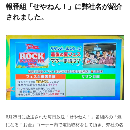
報番組「せやねん！」に弊社名が紹介
されました。
2
b
0
y
2
合
4
同
年
会
6
社
月
押
2
忍
9
代
日
表
奥
野
拓
6月29日に放送された毎日放送「せやねん！」番組内の「気
也
になる！お金」コーナー内で電話取材をして頂き、弊社の名