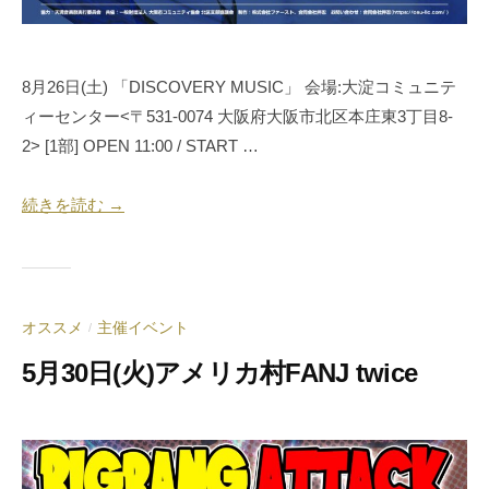
8月26日(土) 「DISCOVERY MUSIC」 会場:大淀コミュニテ
ィーセンター<〒531-0074 大阪府大阪市北区本庄東3丁目8-
2> [1部] OPEN 11:00 / START …
続きを読む →
オススメ
主催イベント
/
5月30日(火)アメリカ村FANJ twice
2
b
0
y
2
合