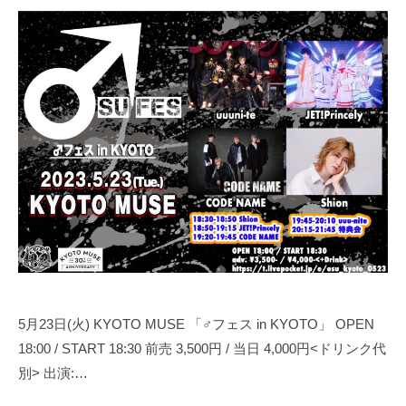
0
y
2
合
3
同
年
会
5
社
月
押
1
忍
9
代
日
表
奥
野
拓
也
5月23日(火) KYOTO MUSE 「♂フェス in KYOTO」 OPEN
18:00 / START 18:30 前売 3,500円 / 当日 4,000円<ドリンク代
別> 出演:…