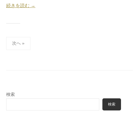
続きを読む →
投
次へ »
稿
の
ペ
ー
ジ
送
検索
り
検索