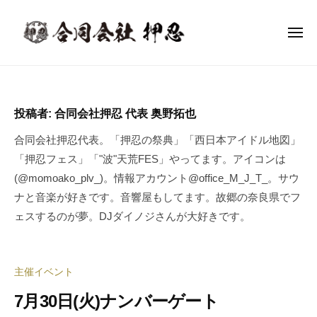
合
ー
コ
同
ン
会
メ
ニ
テ
社
ュ
合
ー
音
ン
押
同
楽
忍
ツ
イ
会
へ
投稿者:
合同会社押忍 代表 奥野拓也
ベ
社
ス
ン
合同会社押忍代表。「押忍の祭典」「西日本アイドル地図」
押
キ
ト
「押忍フェス」「"波"天荒FES」やってます。アイコンは
ッ
忍
企
(@momoako_plv_)。情報アカウント@office_M_J_T_。サウ
プ
画
ナと音楽が好きです。音響屋もしてます。故郷の奈良県でフ
制
ェスするのが夢。DJダイノジさんが大好きです。
作
・
イ
主催イベント
ベ
ン
7月30日(火)ナンバーゲート
ト