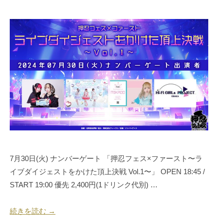
運
2
b
0
y
営
2
合
・
4
同
音
年
会
響
7
社
・
月
押
人
6
忍
材
日
代
仲
表
介
奥
野
拓
7月30日(火) ナンバーゲート 「押忍フェス×ファースト〜ラ
也
イブダイジェストをかけた頂上決戦 Vol.1〜」 OPEN 18:45 /
START 19:00 優先 2,400円(1ドリンク代別) …
続きを読む →