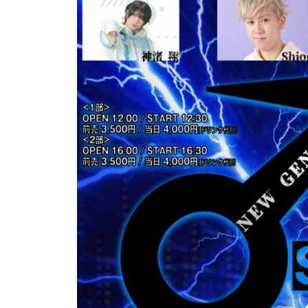
ベ
2
合
ン
3
同
ト
年
会
運
5
社
営
月
押
1
忍
・
9
代
音
日
表
響
奥
・
野
人
拓
材
也
仲
介