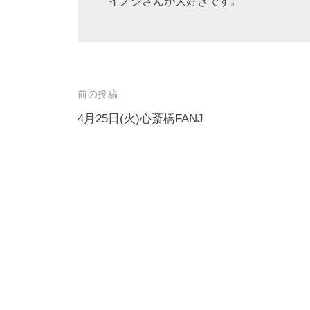
イノジさんが大好きです。
投
前の投稿
稿
4月25日(火)心斎橋FANJ
ナ
ビ
ゲ
ー
シ
ョ
ン