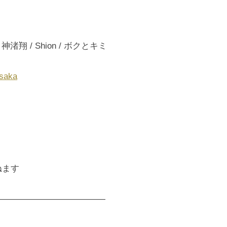
E / 神渚翔 / Shion / ボクとキミ
esaka
ねます
—————————————