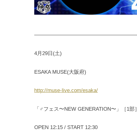
———————————————————
4月29日(土)
ESAKA MUSE(大阪府)
http://muse-live.com/esaka/
「♂フェス〜NEW GENERATION〜」［1部
OPEN 12:15 / START 12:30