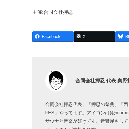
主催:合同会社押忍
Facebook
X
B
合同会社押忍 代表 奥野
合同会社押忍代表。「押忍の祭典」「西
FES」やってます。アイコンは(@momoako
サウナと音楽が好きです。音響屋もして