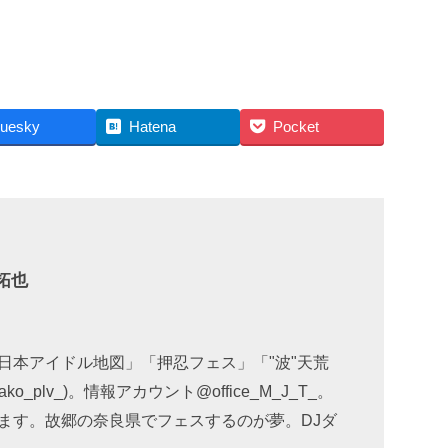
luesky
Hatena
Pocket
拓也
日本アイドル地図」「押忍フェス」「"波"天荒
_plv_)。情報アカウント@office_M_J_T_。
ます。故郷の奈良県でフェスするのが夢。DJダ