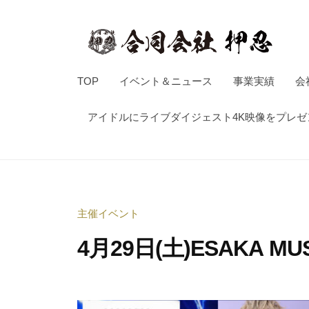
押
コ
忍
ン
テ
ン
合
音
TOP
イベント＆ニュース
事業実績
会
ツ
楽
同
へ
イ
アイドルにライブダイジェスト4K映像をプレ
会
ス
ベ
社
キ
ン
押
ッ
ト
忍
企
プ
主催イベント
画
制
4月29日(土)ESAKA MU
作
・
2
b
イ
0
y