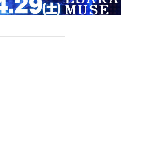
—————————————
］