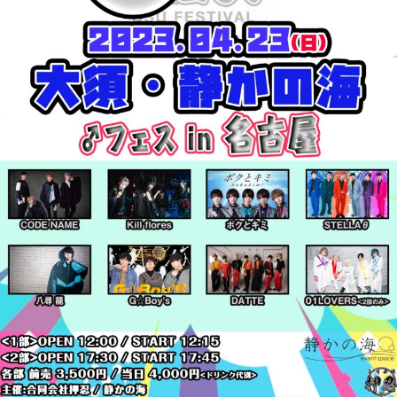
日
表
運
奥
営
野
・
拓
音
也
響
・
人
材
仲
介