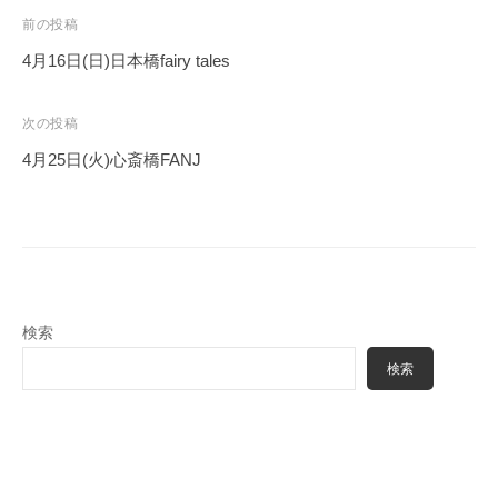
投
前の投稿
稿
4月16日(日)日本橋fairy tales
ナ
ビ
次の投稿
ゲ
4月25日(火)心斎橋FANJ
ー
シ
ョ
ン
検索
検索