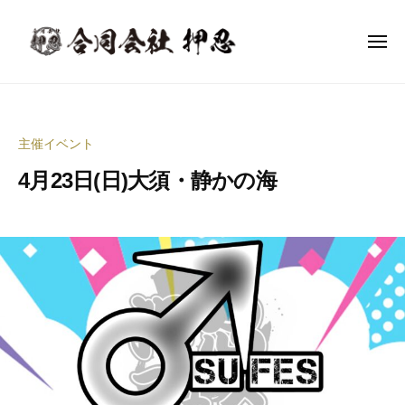
合
ー
コ
同
ン
会
メ
ニ
テ
社
ュ
合
ー
音
ン
押
同
楽
忍
ツ
イ
会
へ
主催イベント
ベ
社
ス
ン
4月23日(日)大須・静かの海
押
キ
ト
ッ
忍
企
2
b
プ
0
y
画
2
合
制
3
同
作
年
会
・
5
社
イ
月
押
ベ
1
忍
ン
9
代
ト