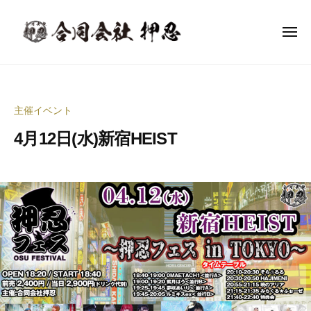
合
ー
コ
同
ン
会
メ
ニ
テ
社
ュ
合
ー
音
ン
押
同
楽
忍
ツ
イ
会
へ
主催イベント
ベ
社
ス
ン
4月12日(水)新宿HEIST
押
キ
ト
ッ
忍
企
2
b
プ
0
y
画
2
合
制
3
同
作
年
会
・
5
社
イ
月
押
ベ
1
忍
ン
9
代
ト