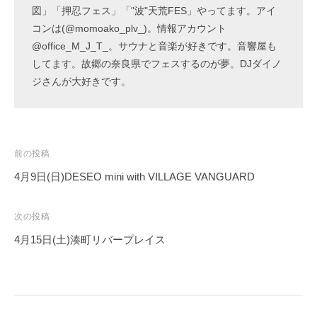
図」「押忍フェス」「"波"天荒FES」やってます。アイ
コンは(@momoako_plv_)。情報アカウント
@office_M_J_T_。サウナと音楽が好きです。音響屋も
してます。故郷の奈良県でフェスするのが夢。DJダイノ
ジさんが大好きです。
投
前の投稿
稿
4月9日(日)DESEO mini with VILLAGE VANGUARD
ナ
ビ
次の投稿
ゲ
4月15日(土)湊町リバープレイス
ー
シ
ョ
ン