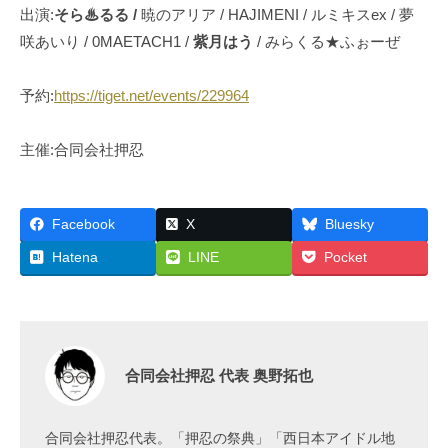
出演:
そら♨︎るる /
暁のアリア / HAJIMENI / ルミキスex / 夢
咲あいり / 0MAETACH1 /
紫月はう
/ みらくる★ふぉーぜ
予約:
https://tiget.net/events/229964
主催:合同会社押忍
Facebook
X
Bluesky
Hatena
LINE
Pocket
合同会社押忍 代表 奥野拓也
合同会社押忍代表。「押忍の祭典」「西日本アイドル地