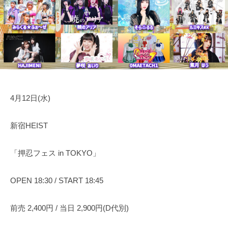
日
表
運
奥
営
野
・
拓
音
也
響
・
人
4月12日(水)
材
仲
介
新宿HEIST
「押忍フェス in TOKYO」
OPEN 18:30 / START 18:45
前売 2,400円 / 当日 2,900円(D代別)