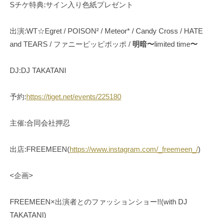
Sチケ特典:サイン入り色紙プレゼント
出演:WT☆Egret / POISON² / Meteor* / Candy Cross / HATE
and TEARS / ファニーピッピポッポ /
明暗〜
limited time
〜
DJ:DJ TAKATANI
予約:
https://tiget.net/events/225180
主催:合同会社押忍
出店:FREEMEEN(
https://www.instagram.com/_freemeen_/
)
<企画>
FREEMEEN×出演者とのファッションショー!!(with DJ
TAKATANI)