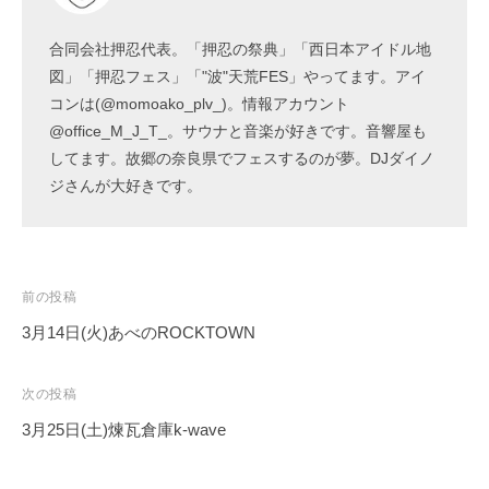
合同会社押忍代表。「押忍の祭典」「西日本アイドル地
図」「押忍フェス」「"波"天荒FES」やってます。アイ
コンは(@momoako_plv_)。情報アカウント
@office_M_J_T_。サウナと音楽が好きです。音響屋も
してます。故郷の奈良県でフェスするのが夢。DJダイノ
ジさんが大好きです。
投
前の投稿
稿
3月14日(火)あべのROCKTOWN
ナ
ビ
次の投稿
ゲ
3月25日(土)煉瓦倉庫k-wave
ー
シ