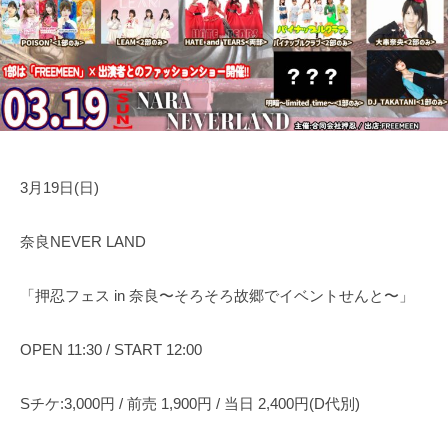
日
表
運
奥
営
野
・
拓
音
也
響
・
人
3月19日(日)
材
仲
奈良NEVER LAND
介
「押忍フェス in 奈良〜そろそろ故郷でイベントせんと〜」
OPEN 11:30 / START 12:00
Sチケ:3,000円 / 前売 1,900円 / 当日 2,400円(D代別)