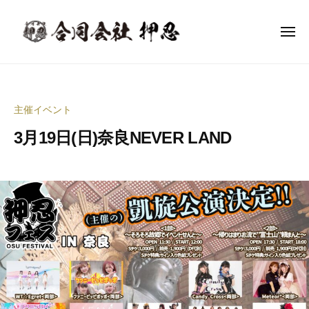
合
ー
コ
同
ン
会
メ
ニ
テ
社
ュ
合
ー
音
ン
押
同
楽
忍
ツ
イ
会
へ
主催イベント
ベ
社
ス
ン
3月19日(日)奈良NEVER LAND
押
キ
ト
ッ
忍
企
2
b
プ
0
y
画
2
合
制
3
同
作
年
会
・
2
社
イ
月
押
ベ
2
忍
ン
2
代
ト