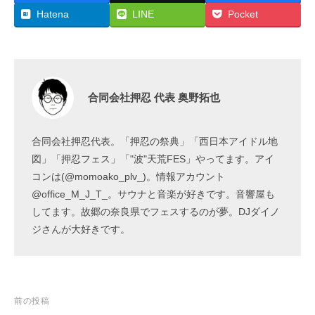
Hatena
LINE
Pocket
合同会社押忍 代表 奥野拓也
合同会社押忍代表。「押忍の祭典」「西日本アイドル地
図」「押忍フェス」「"波"天荒FES」やってます。アイ
コンは(@momoako_plv_)。情報アカウント
@office_M_J_T_。サウナと音楽が好きです。音響屋も
してます。故郷の奈良県でフェスするのが夢。DJダイノ
ジさんが大好きです。
投
前の投稿