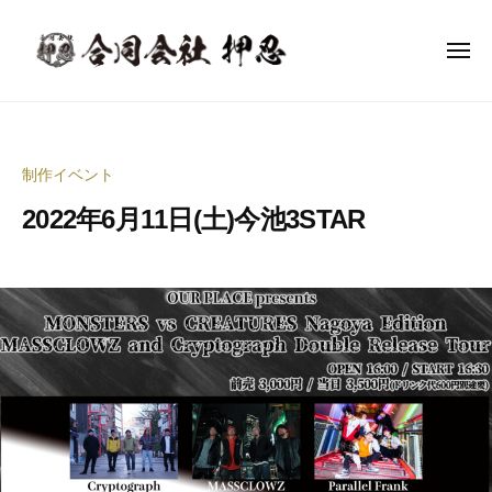
合
ー
コ
同
ン
会
メ
ニ
テ
社
ュ
合
ー
音
ン
押
同
楽
忍
ツ
イ
会
へ
制作イベント
ベ
社
ス
ン
2022年6月11日(土)今池3STAR
押
キ
ト
ッ
忍
企
2
b
プ
0
y
画
2
合
制
2
同
作
年
会
・
5
社
イ
月
押
ベ
6
忍
ン
日
代
ト