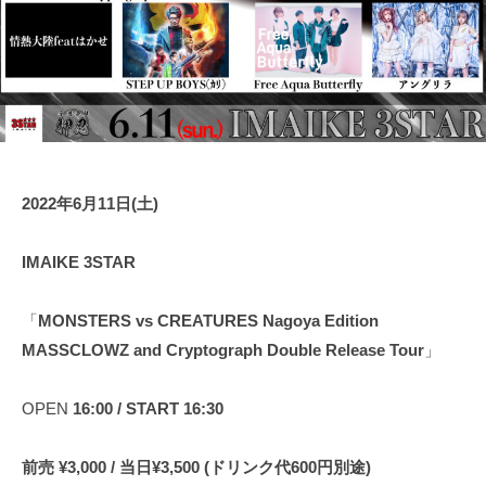
表
運
奥
営
野
・
拓
音
也
響
・
人
2022年6月11日(土)
材
仲
IMAIKE 3STAR
介
「
MONSTERS vs CREATURES Nagoya Edition
MASSCLOWZ and Cryptograph Double Release Tour
」
OPEN
16:00 / START 16:30
前売 ¥3,000 / 当日¥3,500 (ドリンク代600円別途)