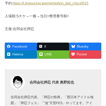
予約:
https://t.livepocket.jp/e/nishinihon_idol_chizu0515
入場順:Sチケ→一般→当日<整理番号順>
主催:合同会社押忍
Facebook
X
Bluesky
Hatena
LINE
Pocket
合同会社押忍 代表 奥野拓也
合同会社押忍代表。「押忍の祭典」「西日本アイドル地
図」「押忍フェス」「"波"天荒FES」やってます。アイ