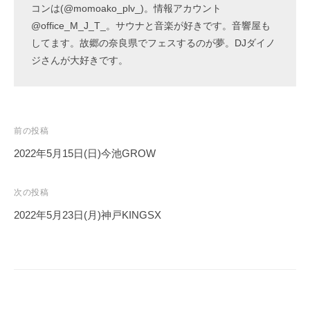
コンは(@momoako_plv_)。情報アカウント
@office_M_J_T_。サウナと音楽が好きです。音響屋も
してます。故郷の奈良県でフェスするのが夢。DJダイノ
ジさんが大好きです。
投
前の投稿
稿
2022年5月15日(日)今池GROW
ナ
ビ
次の投稿
ゲ
2022年5月23日(月)神戸KINGSX
ー
シ
ョ
ン