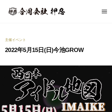
合
ー
コ
同
ン
会
メ
ニ
テ
社
ュ
合
ー
音
ン
押
同
楽
忍
ツ
イ
会
へ
主催イベント
ベ
社
ス
ン
2022年5月15日(日)今池GROW
押
キ
ト
ッ
忍
企
2
b
プ
0
y
画
2
合
制
2
同
作
年
会
・
5
社
イ
月
押
ベ
6
忍
ン
日
代
ト