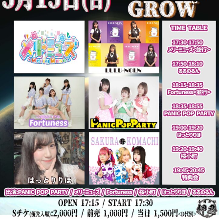
表
運
奥
営
野
・
拓
音
也
響
・
人
材
仲
介