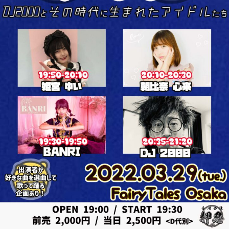
表
運
奥
営
野
・
拓
音
也
響
・
人
材
仲
介