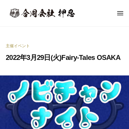
合
ー
コ
同
ン
会
メ
ニ
テ
社
ュ
合
ー
音
ン
押
同
楽
忍
ツ
イ
会
へ
主催イベント
ベ
社
ス
ン
2022年3月29日(火)Fairy-Tales OSAKA
押
キ
ト
ッ
忍
企
2
b
プ
0
y
画
2
合
制
2
同
作
年
会
・
5
社
イ
月
押
ベ
3
忍
ン
日
代
ト