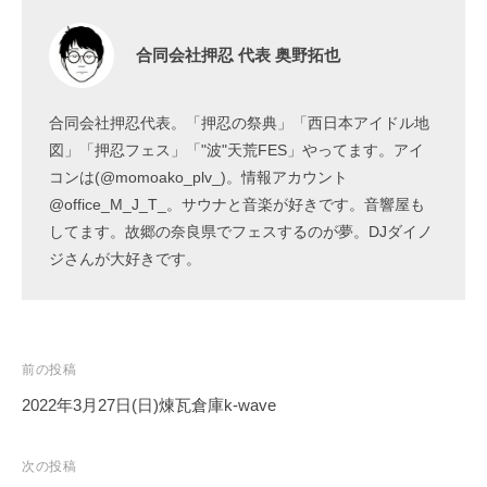
合同会社押忍 代表 奥野拓也
合同会社押忍代表。「押忍の祭典」「西日本アイドル地
図」「押忍フェス」「"波"天荒FES」やってます。アイ
コンは(@momoako_plv_)。情報アカウント
@office_M_J_T_。サウナと音楽が好きです。音響屋も
してます。故郷の奈良県でフェスするのが夢。DJダイノ
ジさんが大好きです。
投
前の投稿
稿
2022年3月27日(日)煉瓦倉庫k-wave
ナ
ビ
次の投稿