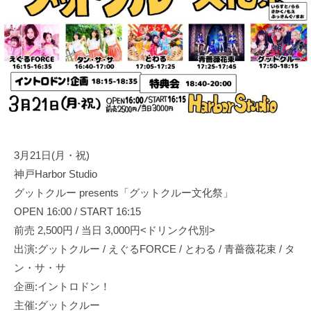
運
日
代
営
表
・
奥
音
野
拓
響
也
・
人
材
仲
3月21日(月・祝)
介
神戸Harbor Studio
グットクルー presents「グットクルー文化祭」
OPEN 16:00 / START 16:15
前売 2,500円 / 当日 3,000円<ドリンク代別>
出演:グットクルー / えぐるFORCE / とわる / 青薔薇花束 / タ
ン・サ・サ
企画:イントロドン！
主催:グットクルー