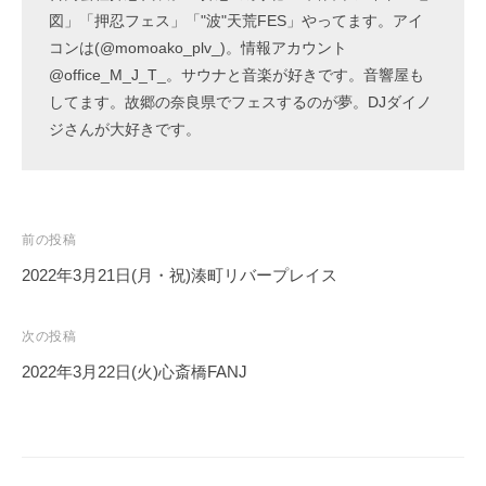
図」「押忍フェス」「"波"天荒FES」やってます。アイ
コンは(@momoako_plv_)。情報アカウント
@office_M_J_T_。サウナと音楽が好きです。音響屋も
してます。故郷の奈良県でフェスするのが夢。DJダイノ
ジさんが大好きです。
投
前の投稿
稿
2022年3月21日(月・祝)湊町リバープレイス
ナ
ビ
次の投稿
ゲ
2022年3月22日(火)心斎橋FANJ
ー
シ
ョ
ン