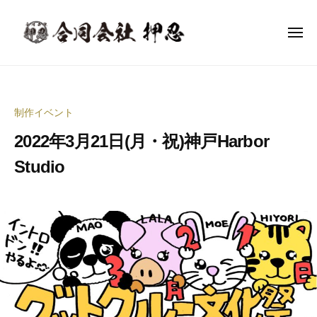
合
ー
コ
同
ン
会
メ
ニ
テ
社
ュ
合
ー
音
ン
押
同
楽
忍
ツ
イ
会
へ
制作イベント
ベ
社
ス
ン
2022年3月21日(月・祝)神戸Harbor
押
キ
ト
ッ
忍
Studio
企
プ
画
2
b
制
0
y
作
2
合
・
2
同
イ
年
会
ベ
5
社
ン
月
押
ト
3
忍