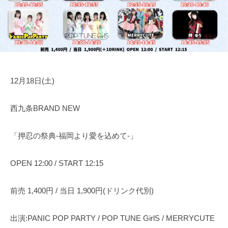
運
7
代
営
日
表
・
奥
音
野
拓
響
也
・
12月18日(土)
人
材
西九条BRAND NEW
仲
介
「押忍の祭典-福岡より愛を込めて-」
OPEN 12:00 / START 12:15
前売 1,400円 / 当日 1,900円(ドリンク代別)
出演:PANIC POP PARTY / POP TUNE GirlS / MERRYCUTE