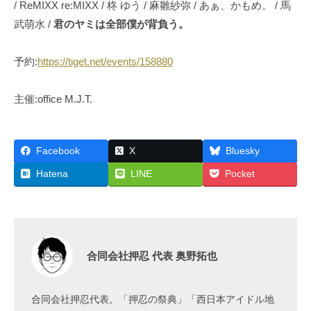
/ ReMIXX re:MIXX / 柊 ゆう / 麻雛紗弥 / あぁ、かもめ。 / 馬
武萌水 /
君のヤミは全部僕が背負う。
予約:
https://tiget.net/events/158880
主催:office M.J.T.
Facebook
X
Bluesky
Hatena
LINE
Pocket
合同会社押忍 代表 奥野拓也
合同会社押忍代表。「押忍の祭典」「西日本アイドル地