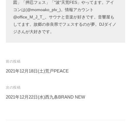
図」「押忍フェス」「"波"天荒FES」やってます。アイ
コンは(@momoako_plv_)。情報アカウント
@office_M_J_T_。サウナと音楽が好きです。音響屋も
してます。故郷の奈良県でフェスするのが夢。DJダイノ
ジさんが大好きです。
投
前の投稿
稿
2021年12月18日(土)荒戸PEACE
ナ
ビ
次の投稿
ゲ
2021年12月22日(水)西九条BRAND NEW
ー
シ
ョ
ン