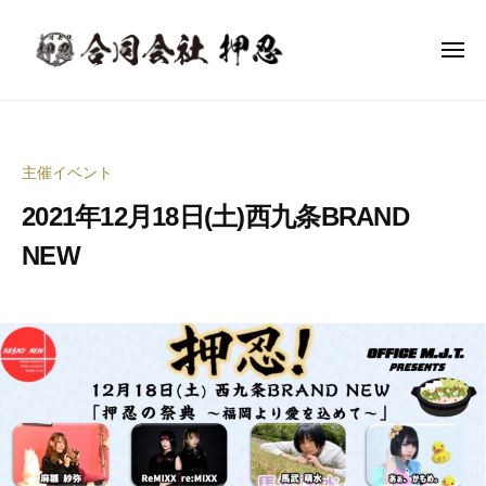
合
ー
コ
同
ン
会
メ
ニ
テ
社
ュ
合
ー
音
ン
押
同
楽
忍
ツ
イ
会
へ
主催イベント
ベ
社
ス
ン
2021年12月18日(土)西九条BRAND
押
キ
ト
ッ
忍
NEW
企
プ
画
2
b
制
0
y
作
2
合
・
2
同
イ
年
会
ベ
5
社
ン
月
押
ト
1
忍