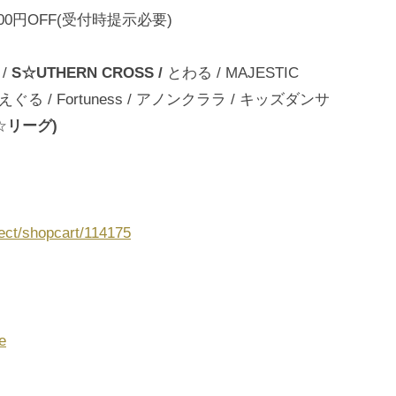
500円OFF(受付時提示必要)
 /
S☆UTHERN CROSS /
とわる / MAJESTIC
#えぐる / Fortuness / アノンクララ / キッズダンサ
☆
リーグ)
ject/shopcart/114175
e