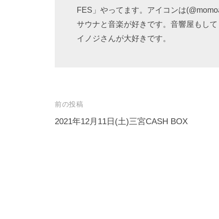
FES」やってます。アイコンは(@momoako
サウナと音楽が好きです。音響屋もして
イノジさんが大好きです。
投
前の投稿
稿
2021年12月11日(土)三宮CASH BOX
ナ
ビ
ゲ
ー
シ