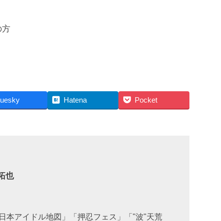
の方
luesky
Hatena
Pocket
拓也
日本アイドル地図」「押忍フェス」「"波"天荒