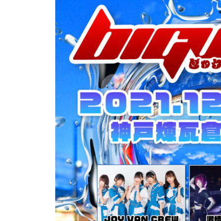
ベ
2
合
ン
2
同
ト
年
会
運
5
社
営
月
押
1
忍
・
7
代
音
日
表
響
奥
・
野
人
拓
材
也
仲
介