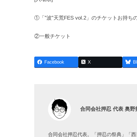
①「”波”天荒FES vol.2」のチケットお持ち
②一般チケット
Facebook
X
B
合同会社押忍 代表 奥野
合同会社押忍代表。「押忍の祭典」「西