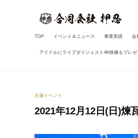
押
コ
忍
ン
テ
ン
合
音
TOP
イベント＆ニュース
事業実績
会
ツ
楽
同
へ
イ
アイドルにライブダイジェスト4K映像をプレ
会
ス
ベ
社
キ
ン
押
ッ
ト
忍
企
プ
主催イベント
画
制
2021年12月12日(日)煉
作
・
2
b
イ
0
y