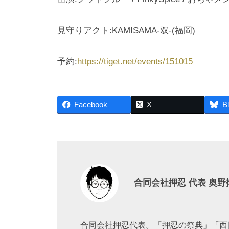
見守りアクト:KAMISAMA-双-(福岡)
予約:
https://tiget.net/events/151015
Facebook
X
B
合同会社押忍 代表 奥野
合同会社押忍代表。「押忍の祭典」「西