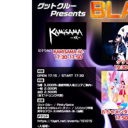
ベ
2
合
ン
2
同
ト
年
会
運
5
社
営
月
押
2
忍
・
9
代
音
日
表
響
奥
・
野
人
拓
材
也
仲
介