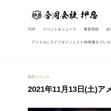
押
コ
忍
ン
テ
ン
合
音
TOP
イベント＆ニュース
事業実績
会
ツ
楽
同
へ
イ
アイドルにライブダイジェスト4K映像をプレ
会
ス
ベ
社
キ
ン
押
ッ
ト
忍
企
プ
制作イベント
画
制
2021年11月13日(土)
作
・
2
b
イ
0
y