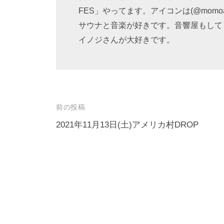
FES」やってます。アイコンは(@momoako
サウナと音楽が好きです。音響屋もして
イノジさんが大好きです。
投
前の投稿
稿
2021年11月13日(土)アメリカ村DROP
ナ
ビ
ゲ
ー
シ