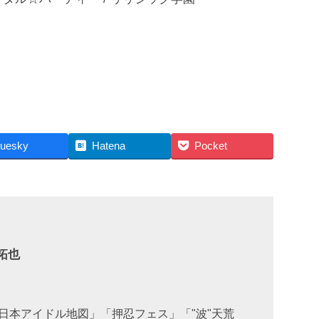
luesky
Hatena
Pocket
拓也
日本アイドル地図」「押忍フェス」「"波"天荒