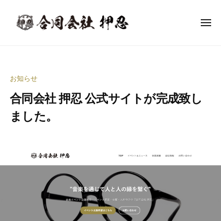
合
ー
コ
同
ン
会
メ
ニ
テ
社
ュ
合
ー
音
ン
押
同
楽
忍
ツ
イ
会
へ
お知らせ
ベ
社
ス
ン
合同会社 押忍 公式サイトが完成致し
押
キ
ト
ッ
忍
ました。
企
プ
画
2
b
制
0
y
作
2
合
・
2
同
イ
年
会
ベ
3
社
ン
月
押
ト
3
忍