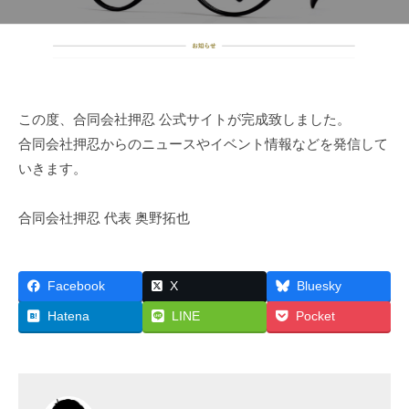
運
日
代
営
表
・
奥
音
野
拓
響
この度、合同会社押忍 公式サイトが完成致しました。
也
・
合同会社押忍からのニュースやイベント情報などを発信して
人
いきます。
材
仲
合同会社押忍 代表 奥野拓也
介
Facebook
X
Bluesky
Hatena
LINE
Pocket