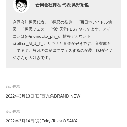
合同会社押忍 代表 奥野拓也
合同会社押忍代表。「押忍の祭典」「西日本アイドル地
図」「押忍フェス」「"波"天荒FES」やってます。アイ
コンは(@momoako_plv_)。情報アカウント
@office_M_J_T_。サウナと音楽が好きです。音響屋も
してます。故郷の奈良県でフェスするのが夢。DJダイノ
ジさんが大好きです。
投
前の投稿
稿
2022年3月13日(日)西九条BRAND NEW
ナ
ビ
次の投稿
ゲ
2022年3月14日(月)Fairy-Tales OSAKA