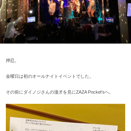
日
表
運
奥
営
野
・
拓
音
也
響
・
人
材
押忍。
仲
介
金曜日は初のオールナイトイベントでした。
その前にダイノジさんの漫才を見にZAZA Pocket’sへ。