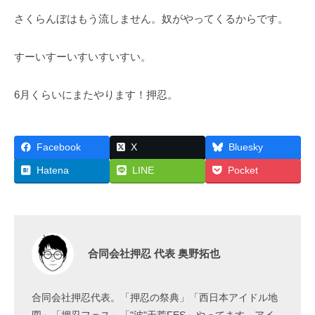
さくらんぼはもう流しません。奴がやってくるからです。
すーいすーいすいすいすい。
6月くらいにまたやります！押忍。
Facebook
X
Bluesky
Hatena
LINE
Pocket
合同会社押忍 代表 奥野拓也
合同会社押忍代表。「押忍の祭典」「西日本アイドル地
図」「押忍フェス」「"波"天荒FES」やってます。アイ