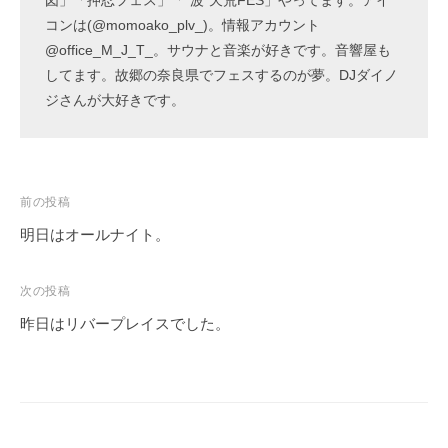
コンは(@momoako_plv_)。情報アカウント
@office_M_J_T_。サウナと音楽が好きです。音響屋も
してます。故郷の奈良県でフェスするのが夢。DJダイノ
ジさんが大好きです。
投
前の投稿
稿
明日はオールナイト。
ナ
ビ
次の投稿
ゲ
昨日はリバープレイスでした。
ー
シ
ョ
ン