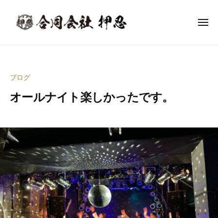
合
ー
コ
同
ン
会
メ
ニ
テ
社
ュ
合
ー
音
ン
押
同
楽
忍
ツ
イ
会
へ
ブログ
ベ
社
ス
ン
オールナイト楽しかったです。
押
キ
ト
ッ
忍
企
2
b
プ
0
y
画
2
合
制
3
同
作
年
会
・
3
社
イ
月
押
ベ
1
忍
ン
9
代
ト